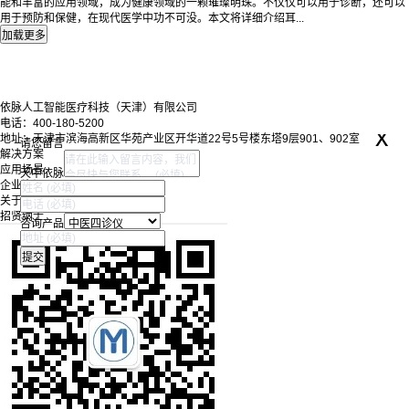
能和丰富的应用领域，成为健康领域的一颗璀璨明珠。不仅仅可以用于诊断，还可以
用于预防和保健，在现代医学中功不可没。本文将详细介绍耳...
依脉人工智能医疗科技（天津）有限公司
电话：400-180-5200
x
地址：天津市滨海高新区华苑产业区开华道22号5号楼东塔9层901、902室
请您留言
解决方案
应用场景
天中依脉
企业资讯
关于我们
招贤纳士
咨询产品