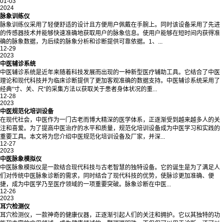
01-03
2024
脉象训练仪
脉象训练仪采用了轻便舒适的设计且方便用户佩戴在手腕上。同时该设备采用了先进
的传感器技术并能够快速准确地获取用户的脉象信息。使用户能够在短时间内获得准
确的脉象数据，为后续的脉象分析和诊断提供可靠依据。1、...
12-29
2023
中医辅诊系统
中医辅诊系统是近年来随着科技发展而出现的一种新型医疗辅助工具。它结合了中医
理论和现代科技并为临床诊断提供了更加客观准确的数据支持。中医辅诊系统采用了
经典“寸、关、尺”的采集方法以获取关于患者身体状况的重...
12-28
2023
中医规范化培训设备
在现代社会，中医作为一门古老而博大精深的医学体系，正逐渐受到越来越多人的关
注和喜爱。为了提高中医治疗的水平和质量，规范化培训设备成为中医学习和实践的
重要工具。本文将为您介绍中医规范化培训设备及厂家，并深...
12-27
2023
中医脉象模拟仪
中医脉象模拟仪是一款结合现代科技与古老智慧的独特设备。它的诞生是为了满足人
们对传统中医脉象诊断的需求，同时结合了现代科技的优势，使脉诊更加准确、便
捷，成为中医学乃至医疗领域的一项重要突破。脉象诊断在中医...
12-26
2023
耳穴检测仪
耳穴检测仪，一款神奇的健康仪器，正逐渐引起人们的关注和拥护。它以其独特的功