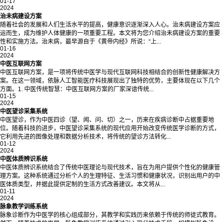
01-17
2024
治未病建设方案
随着社会的发展和人们生活水平的提高，健康意识逐渐深入人心。治未病建设方案应
运而生，成为维护人体健康的一项重要工程。本文将为您介绍治未病建设方案的重要
性和实施方法。治未病，最早源自于《黄帝内经》所说：“上...
01-16
2024
中医互联网方案
中医互联网方案，是一项将传统中医学与现代互联网科技相结合的创新性健康解决方
案。在这一领域，依脉人工智能医疗科技展现出了独特的优势，主要体现在以下几个
方面。1. 中医传统智慧：中医互联网方案的厂家深谙传统...
01-15
2024
中医望诊采集系统
中医望诊，作为中医四诊（望、闻、问、切）之一，历来在疾病诊断中占据重要地
位。随着科技的进步，中医望诊采集系统的现代应用开始改变传统医学诊断的方式，
它利用先进的图像处理和数据分析技术，将传统的望诊方法转化...
01-12
2024
中医体质辨识系统
中医体质辨识系统结合了传统中医理论与现代技术，旨在为用户提供个性化的健康管
理方案。这种系统通过分析个人的生理特征、生活习惯和健康状况，识别出用户的中
医体质类型，并据此提供定制的生活方式改善建议。本文将从...
01-11
2024
脉象教学训练系统
脉象诊断作为中医学的核心组成部分，其教学和实践历来依赖于传统的师徒式教育。