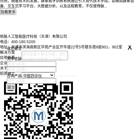
然而，随着技术的发展，脉象教学训练系统通过引入现代技术手段，如模拟脉象设
备、交互式学习平台、大数据分析，以及远程教育，不仅使得脉...
依脉人工智能医疗科技（天津）有限公司
电话：400-180-5200
x
地址：天津市滨海高新区华苑产业区开华道22号5号楼东塔9层901、902室
请您留言
解决方案
应用场景
天中依脉
企业资讯
关于我们
招贤纳士
咨询产品