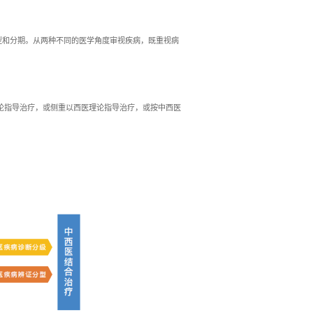
您当前位置:
首页
应用场
中西医结合重大专病解决方案
运用西医诊断方法确定病名，同时进行中医辨证，作出分型和分期
病过程中的整体反应及动态变化，并以此指导治疗。
理论优选各自的疗法，根据不同需要，或侧重以中医理论指导治
机配合、互相补充。