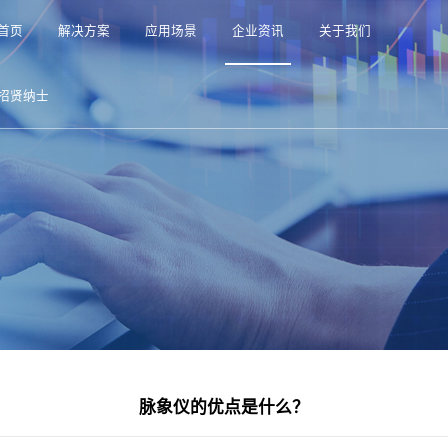
首页
解决方案
应用
招贤纳士