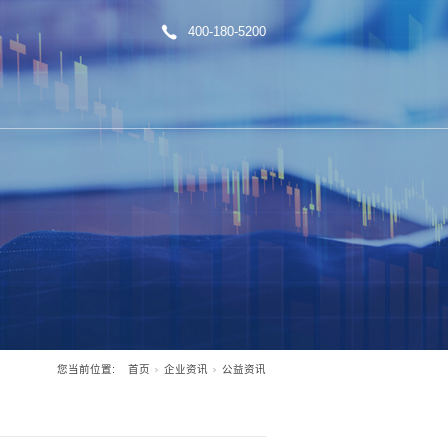
场景
企业资讯
关于我们