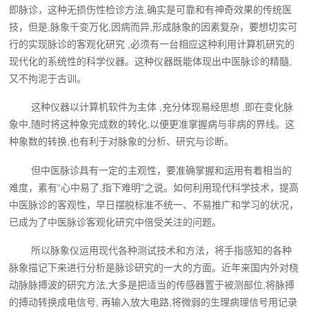
即脉诊，这种无损伤性检诊方法,确实是可靠和有神奇效果的传统医
技，但是,脉象千变万化,因病而异,形成脉象的因素复杂，要想切实可
行的实现脉诊的客观化研究 ,必须有一台相应这种利用计算机研究的
现代化的系统性的科学仪器。这种仪器既能体现出中医脉诊的精髓,
又不拘泥于古训。
这种仪器以计算机软件为主体 ,充分体现易经思想 ,即在变化脉
象中,随时将这种象完成数的转化,以便更准掌握病与非病的界线。这
种象数的转换,也有利于对脉象的分析、研究与诊断。
但中医脉诊具有一定的主观性，要准确掌握和运用有着相当的
难度，素有“心中易了,指下难明”之说。如何利用现代科学技术，提高
中医脉诊的客观性，早日摆脱标准不统一、不易推广和学习的状况，
已成为了中医脉诊客观化研究中倍受关注的问题。
所以脉象仪‍运用现代各种测试技术和方法，将手指感知的各种
脉象描记下来进行分析是脉诊研究的一大的方面。近年来国内外对桡
动脉脉搏波的研究方法,大多是把适当的传感器置于被测部位,将脉搏
的搏动转换成电信号, 再输入放大电路,将微弱的生理病理信号用记录