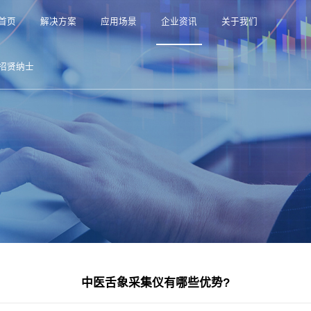
首页
解决方案
应用
招贤纳士