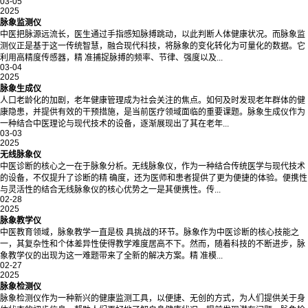
03-05
2025
脉象监测仪
中医把脉源远流长，医生通过手指感知脉搏跳动，以此判断人体健康状况。而脉象监
测仪正是基于这一传统智慧，融合现代科技，将脉象的变化转化为可量化的数据。它
利用高精度传感器，精 准捕捉脉搏的频率、节律、强度以及...
03-04
2025
脉象生成仪
人口老龄化的加剧，老年健康管理成为社会关注的焦点。如何及时发现老年群体的健
康隐患，并提供有效的干预措施，是当前医疗领域面临的重要课题。脉象生成仪作为
一种结合中医理论与现代技术的设备，逐渐展现出了其在老年...
03-03
2025
无线脉象仪
中医诊断的核心之一在于脉象分析。无线脉象仪，作为一种结合传统医学与现代技术
的设备，不仅提升了诊断的精 确度，还为医师和患者提供了更为便捷的体验。便携性
与灵活性的结合无线脉象仪的核心优势之一是其便携性。传...
02-28
2025
脉象教学仪
中医教育领域，脉象教学一直是极 具挑战的环节。脉象作为中医诊断的核心技能之
一，其复杂性和个体差异性使得教学难度居高不下。然而，随着科技的不断进步，脉
象教学仪的出现为这一难题带来了全新的解决方案。精 准模...
02-27
2025
脉象检测仪
脉象检测仪作为一种新兴的健康监测工具，以便捷、无创的方式，为人们提供关于身