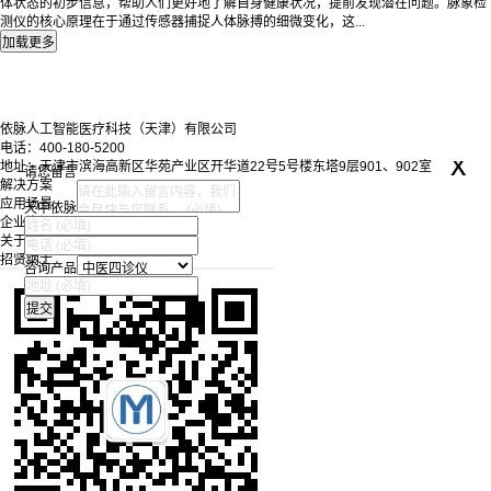
体状态的初步信息，帮助人们更好地了解自身健康状况，提前发现潜在问题。脉象检
测仪的核心原理在于通过传感器捕捉人体脉搏的细微变化，这...
依脉人工智能医疗科技（天津）有限公司
电话：400-180-5200
x
地址：天津市滨海高新区华苑产业区开华道22号5号楼东塔9层901、902室
请您留言
解决方案
应用场景
天中依脉
企业资讯
关于我们
招贤纳士
咨询产品