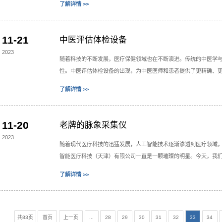
11-23
中医舌
2023
随着现代科
焦点。本文
了解详情 >>
11-22
正规的
2023
中医在我国
这些设备的
了解详情 >>