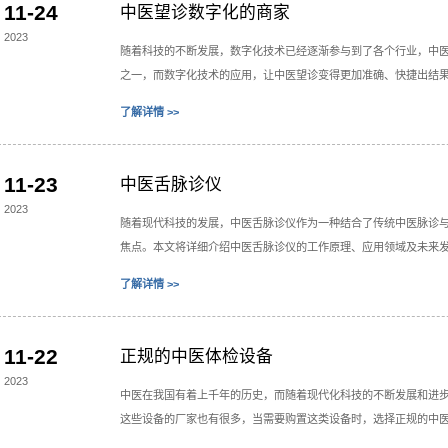
11-24
中医望
2023
随着科技的
之一，而数
了解详情 >>